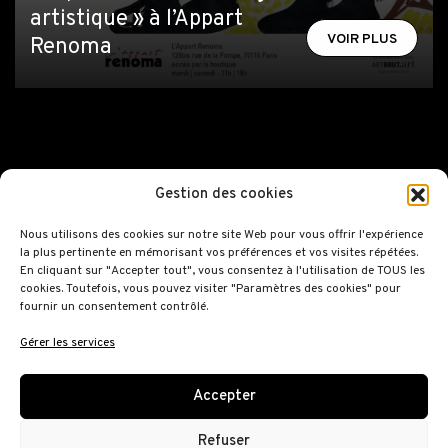
artistique » à l’Appart
VOIR PLUS
Renoma
Gestion des cookies
Nous utilisons des cookies sur notre site Web pour vous offrir l'expérience
la plus pertinente en mémorisant vos préférences et vos visites répétées.
En cliquant sur "Accepter tout", vous consentez à l'utilisation de TOUS les
cookies. Toutefois, vous pouvez visiter "Paramètres des cookies" pour
129 bis Rue de la Pompe
fournir un consentement contrôlé.
75116 Paris
Gérer les services
Renoma shop
Contact
Accepter
Renoma Gallery
Mentions légales
Refuser