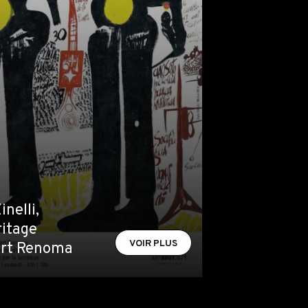
inelli,
ritage
VOIR PLUS
part Renoma