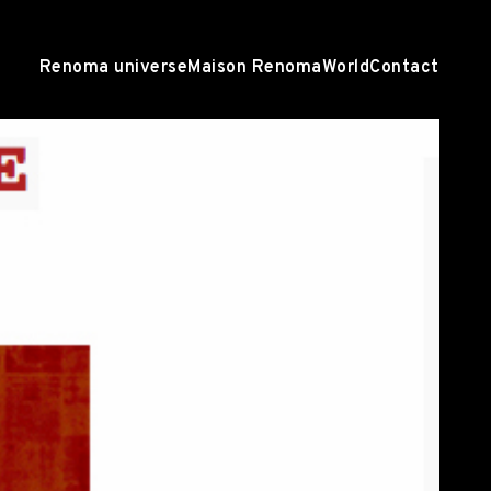
Renoma universe
Maison Renoma
World
Contact