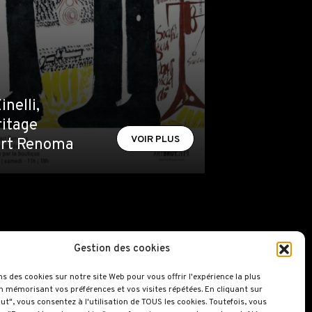
inelli,
ritage
VOIR PLUS
part Renoma
Gestion des cookies
Contact
ns des cookies sur notre site Web pour vous offrir l'expérience la plus
Mentions légales
n mémorisant vos préférences et vos visites répétées. En cliquant sur
ut", vous consentez à l'utilisation de TOUS les cookies. Toutefois, vous