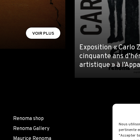
VOIR PLUS
Exposition « Carlo Z
cinquante ans d’hé
artistique » à l’Ap
Renoma shop
Nous utiliso
Renoma Gallery
pertinente e
"Accepter to
Maurice Renoma