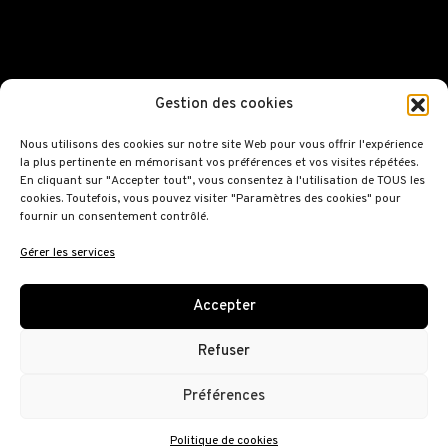
Gestion des cookies
Nous utilisons des cookies sur notre site Web pour vous offrir l'expérience
la plus pertinente en mémorisant vos préférences et vos visites répétées.
En cliquant sur "Accepter tout", vous consentez à l'utilisation de TOUS les
cookies. Toutefois, vous pouvez visiter "Paramètres des cookies" pour
129 bis Rue de la Pompe
fournir un consentement contrôlé.
75116 Paris
Gérer les services
Renoma shop
Contact
Accepter
Renoma Gallery
Mentions légales
Refuser
Maurice Renoma
Renoma Café Gallery
Préférences
Renoma hotel
Politique de cookies