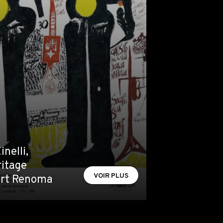
inelli,
ritage
VOIR PLUS
part Renoma