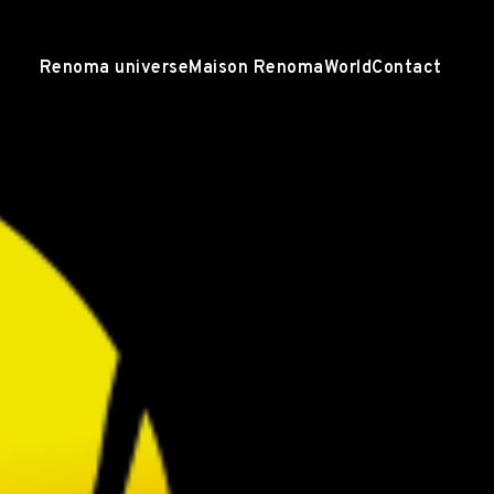
Renoma universe
Maison Renoma
World
Contact